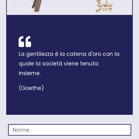
Compila il modulo per rendermi
La gentilezza è la catena d'oro con la
partecipe della tua opinione sui miei
quale la società viene tenuta
lavori, per rivolgermi domande
insieme.
e avere maggiori informazioni.
(Goethe)